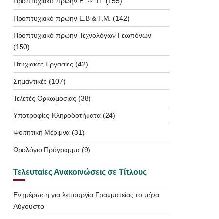
Προπτυχιακό πρώην Ε. Φ. Π.
(155)
Προπτυχιακό πρώην Ε.Β & Γ.Μ.
(142)
Προπτυχιακό πρώην Τεχνολόγων Γεωπόνων
(150)
Πτυχιακές Εργασίες
(42)
Σημαντικές
(107)
Τελετές Ορκωμοσίας
(38)
Υποτροφίες-Κληροδοτήματα
(24)
Φοιτητική Μέριμνα
(31)
Ωρολόγιο Πρόγραμμα
(9)
Τελευταίες Ανακοινώσεις σε Τίτλους
Ενημέρωση για λειτουργία Γραμματείας το μήνα
Αύγουστο