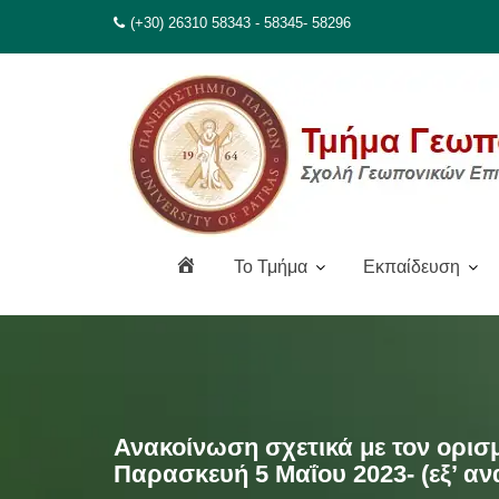
Μεταπηδήστε
(+30) 26310 58343 - 58345- 58296
στο
περιεχόμενο
Α
To Τμήμα
Εκπαίδευση
ρ
χ
ι
κ
ή
Ανακοίνωση σχετικά με τον ορισ
Παρασκευή 5 Μαΐου 2023- (εξ’ α