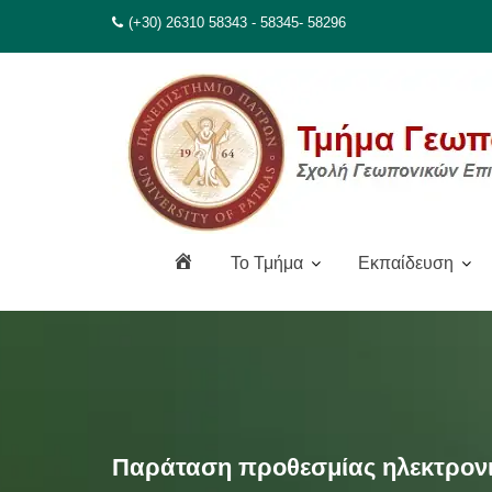
Μεταπηδήστε
(+30) 26310 58343 - 58345- 58296
στο
περιεχόμενο
Α
To Τμήμα
Εκπαίδευση
ρ
χ
ι
κ
ή
Παράταση προθεσμίας ηλεκτρον