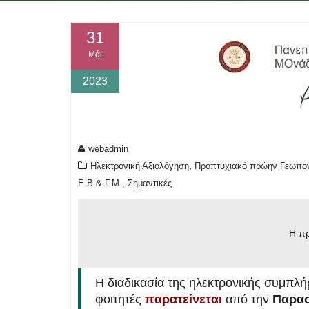
31
Μάι
2023
webadmin
,
Ηλεκτρονική Αξιολόγηση
Προπτυχιακό πρώην Γεωπον
,
Ε.Β & Γ.Μ.
Σημαντικές
Η πρ
Η διαδικασία της ηλεκτρονικής συμπλ
φοιτητές
παρατείνεται
από την
Παρασ