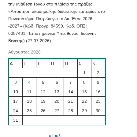
την ανάθεση έργου στο πλαίσιο της πράξης
«Απόκτηση ακαδημαϊκής διδακτικής εμπειρίας στο
Πανεπιστήμιο Πατρών για το Ακ. Έτος 2026
-2027» (Κώδ. Προγρ. 84599, Κωδ. ΟΠΣ:
6057481– Επιστημονικά Υπεύθυνος: Ιωάννης
Βενέτης) (27.07.2026)
Αύγουστος 2026
Δ
Τ
Τ
Π
Π
Σ
Κ
1
2
3
4
5
6
7
8
9
10
11
12
13
14
15
16
17
18
19
20
21
22
23
24
25
26
27
28
29
30
31
« Ιούλ