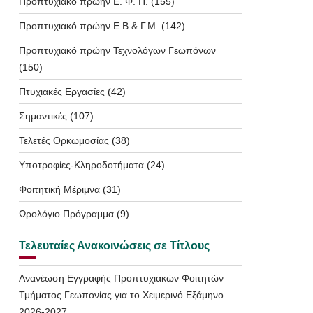
Προπτυχιακό πρώην Ε. Φ. Π.
(155)
Προπτυχιακό πρώην Ε.Β & Γ.Μ.
(142)
Προπτυχιακό πρώην Τεχνολόγων Γεωπόνων
(150)
Πτυχιακές Εργασίες
(42)
Σημαντικές
(107)
Τελετές Ορκωμοσίας
(38)
Υποτροφίες-Κληροδοτήματα
(24)
Φοιτητική Μέριμνα
(31)
Ωρολόγιο Πρόγραμμα
(9)
Τελευταίες Ανακοινώσεις σε Τίτλους
Ανανέωση Εγγραφής Προπτυχιακών Φοιτητών
Τμήματος Γεωπονίας για το Χειμερινό Εξάμηνο
2026-2027