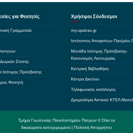
σίες για Φοιτητές
Χρήσιμοι Σύνδεσμοι
ονική Γραμματεία
my.upatras.gr
Ιστότοπος Αποφοίτων Παν/μίου
Φοιτητών
Μονάδα Ισότιμης Πρόσβασης-
Κανονισμός Λειτουργίας
 Δωρεάν Σίτισης
Κεντρική Βιβλιοθήκη
 Ισότιμης Πρόσβασης
Κέντρο Δικτύου
ρος Φοιτητή
Τηλεφωνικός κατάλογος
Δρομολόγια Αστικού ΚΤΕΛ Μεσο
Τμήμα Γεωπονίας Πανεπιστημίου Πατρών © Όλα τα
δικαιώματα κατοχυρωμένα |
Πολιτική Απορρήτου