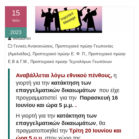
15
Ιούν
2023
webadmin
,
Γενικές Ανακοινώσεις
Προπτυχιακό πρώην Γεωπονίας
,
,
(Αμαλιάδας)
Προπτυχιακό πρώην Ε. Φ. Π.
Προπτυχιακό πρώην
,
Ε.Β & Γ.Μ.
Προπτυχιακό πρώην Τεχνολόγων Γεωπόνων
Αναβάλλεται λόγω εθνικού πένθους,
η
γιορτή για την
κατάκτηση των
επαγγελματικών δικαιωμάτων
που είχε
προγραμματιστεί για την
Παρασκευή 16
Ιουνίου και ώρα 5 μ.μ.
.
Η γιορτή για την
κατάκτηση των
επαγγελματικών δικαιωμάτων
, θα
πραγματοποιηθεί την
Τρίτη 20 Ιουνίου και
ώρα 5 μ.μ.
στον χώρο της