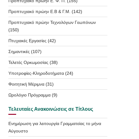
Προπτυχιακό πρώην Ε. Φ. Π.
(155)
Προπτυχιακό πρώην Ε.Β & Γ.Μ.
(142)
Προπτυχιακό πρώην Τεχνολόγων Γεωπόνων
(150)
Πτυχιακές Εργασίες
(42)
Σημαντικές
(107)
Τελετές Ορκωμοσίας
(38)
Υποτροφίες-Κληροδοτήματα
(24)
Φοιτητική Μέριμνα
(31)
Ωρολόγιο Πρόγραμμα
(9)
Τελευταίες Ανακοινώσεις σε Τίτλους
Ενημέρωση για λειτουργία Γραμματείας το μήνα
Αύγουστο