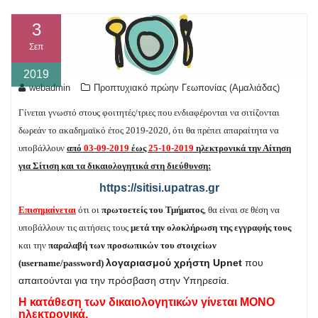
3
Σεπ
2019
webadmin
Προπτυχιακό πρώην Γεωπονίας (Αμαλιάδας)
Γίνεται γνωστό στους φοιτητές/τριες που ενδιαφέρονται να σιτίζονται
δωρεάν το ακαδημαϊκό έτος 2019-2020, ότι θα πρέπει απαραίτητα να
υποβάλλουν
από
03-09-2019
έως
25-10-2019
ηλεκτρονικά την Αίτηση
για Σίτιση και τα δικαιολογητικά στη διεύθυνση:
https://sitisi.upatras.gr
Επισημαίνεται
ότι οι
πρωτοετείς του Τμήματος
, θα είναι σε θέση να
υποβάλλουν τις αιτήσεις τους
μετά την ολοκλήρωση της εγγραφής τους
και την
παραλαβή των προσωπικών του στοιχείων
λογαριασμού χρήστη Upnet
που
(username/password)
απαιτούνται για την πρόσβαση στην Υπηρεσία.
Η κατάθεση των δικαιολογητικών γίνεται ΜΟΝΟ
ηλεκτρονικά.