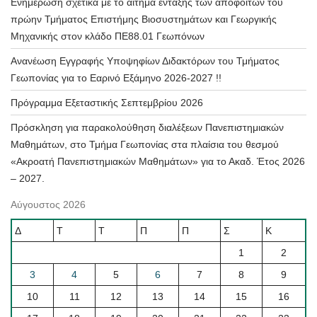
Ενημέρωση σχετικά με το αίτημα ένταξης των αποφοίτων του
πρώην Τμήματος Επιστήμης Βιοσυστημάτων και Γεωργικής
Μηχανικής στον κλάδο ΠΕ88.01 Γεωπόνων
Ανανέωση Εγγραφής Υποψηφίων Διδακτόρων του Τμήματος
Γεωπονίας για το Εαρινό Εξάμηνο 2026-2027 !!
Πρόγραμμα Εξεταστικής Σεπτεμβρίου 2026
Πρόσκληση για παρακολούθηση διαλέξεων Πανεπιστημιακών
Μαθημάτων, στο Τμήμα Γεωπονίας στα πλαίσια του θεσμού
«Ακροατή Πανεπιστημιακών Μαθημάτων» για το Ακαδ. Έτος 2026
– 2027.
Αύγουστος 2026
Δ
Τ
Τ
Π
Π
Σ
Κ
1
2
3
4
5
6
7
8
9
10
11
12
13
14
15
16