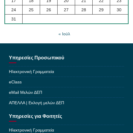
17
18
19
20
21
22
23
24
25
26
27
28
29
30
31
« Ιούλ
Υπηρεσίες Προσωπικού
Ηλεκτρονική Γραμματεία
eClass
eMail Μελών ΔΕΠ
ΑΠΕΛΛΑ | Εκλογή μελών ΔΕΠ
Υπηρεσίες για Φοιτητές
Ηλεκτρονική Γραμματεία