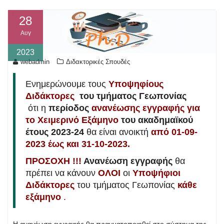
28
Αυγ
2023
webadmin
Διδακτορικές Σπουδές
Ενημερώνουμε τους
Υποψηφίους
Διδάκτορες
του τμήματος Γεωπονίας
ότι η
περίοδος
ανανέωσης εγγραφής
για
το Χειμερινό Εξάμηνο
του ακαδημαϊκού
έτους 2023-24
θα είναι ανοικτή
από 01-09-
2023 έως και 31-10-2023.
ΠΡΟΣΟΧΗ !!!
Ανανέωση εγγραφής
θα
πρέπει να κάνουν
ΟΛΟΙ
οι
Υποψήφιοι
Διδάκτορες
του τμήματος Γεωπονίας
κάθε
εξάμηνο
.