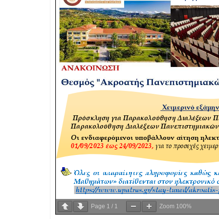
Page
1
/
1
Zoom
100%