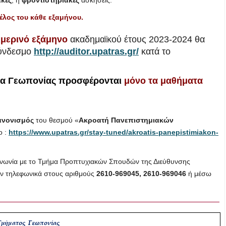
λος του κάθε εξαμήνου.
ιμερινό εξάμηνο
ακαδημαϊκού έτους 2023-2024 θα
ύνδεσμο
http://auditor.upatras.gr/
κατά το
ήμα Γεωπονίας προσφέρονται
μόνο τα μαθήματα
νονισμός
του θεσμού «
Ακροατή Πανεπιστημιακών
ο :
https://www.upatras.gr/stay-tuned/akroatis-panepistimiakon-
οινωνία με το Τμήμα Προπτυχιακών Σπουδών της Διεύθυνσης
ν τηλεφωνικά στους αριθμούς
2610-969045, 2610-969046
ή μέσω