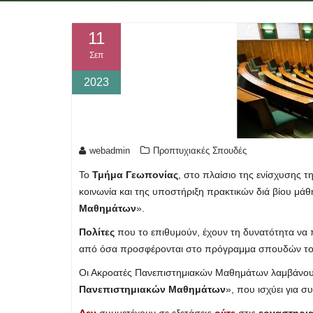
11
Σεπ
2023
webadmin
Προπτυχιακές Σπουδές
Το
Τμήμα Γεωπονίας
, στο πλαίσιο της ενίσχυσης τ
κοινωνία και της υποστήριξη πρακτικών διά βίου μά
Μαθημάτων
».
Πολίτες
που το επιθυμούν, έχουν τη δυνατότητα ν
από όσα προσφέρονται στo πρόγραμμα σπουδών τ
Οι Ακροατές Πανεπιστημιακών Μαθημάτων λαμβάνουν
Πανεπιστημιακών Μαθημάτων
», που ισχύει για σ
Δεν
συμμετέχουν σε εξετάσεις
ούτε
στις
εργαστηρια