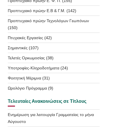
Προπτυχιακό πρώην Ε. Φ. Π.
(155)
Προπτυχιακό πρώην Ε.Β & Γ.Μ.
(142)
Προπτυχιακό πρώην Τεχνολόγων Γεωπόνων
(150)
Πτυχιακές Εργασίες
(42)
Σημαντικές
(107)
Τελετές Ορκωμοσίας
(38)
Υποτροφίες-Κληροδοτήματα
(24)
Φοιτητική Μέριμνα
(31)
Ωρολόγιο Πρόγραμμα
(9)
Τελευταίες Ανακοινώσεις σε Τίτλους
Ενημέρωση για λειτουργία Γραμματείας το μήνα
Αύγουστο