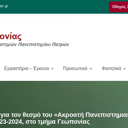
as.gr
Οδηγός 
Εργαστήρια – Έρευνα
Προσωπικό
Φοιτητικά
ια τον θεσμό του «Ακροατή Πανεπιστημια
023-2024, στο τμήμα Γεωπονίας