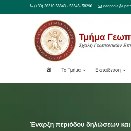
Μεταπηδήστε
(+30) 26310 58343 - 58345- 58296
geoponia@upatr
στο
περιεχόμενο
Α
To Τμήμα
Εκπαίδευση
ρ
χ
ι
κ
ή
Έναρξη περιόδου δηλώσεων και 