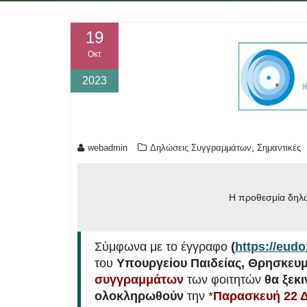
19
Οκτ
2023
,
webadmin
Δηλώσεις Συγγραμμάτων
Σημαντικές
Η προθεσμία δηλώ
Σύμφωνα με το έγγραφο
(
https://eud
του
Υπουργείου Παιδείας, Θρησκευμ
συγγραμμάτων
των φοιτητών
θα ξεκ
ολοκληρωθούν
την *
Παρασκευή 22 Δ