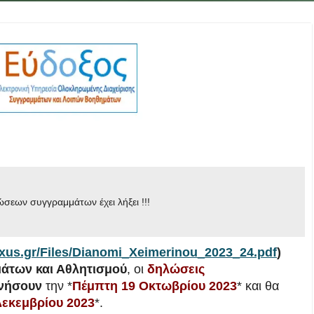
σεων συγγραμμάτων έχει λήξει !!!
oxus.gr/Files/Dianomi_Xeimerinou_2023_24.pdf
)
άτων και Αθλητισμού
, οι
δηλώσεις
ινήσουν
την *
Πέμπτη 19 Οκτωβρίου 2023
* και θα
εκεμβρίου 2023
*.