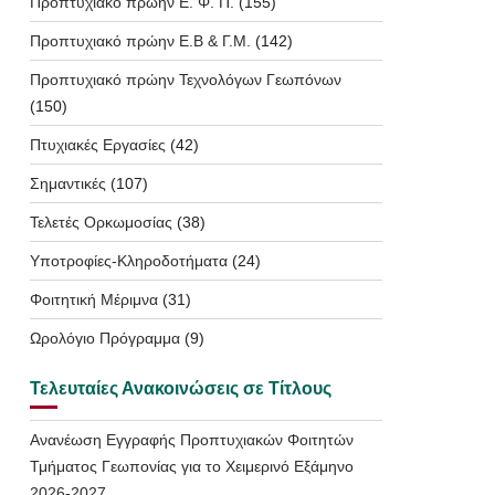
Προπτυχιακό πρώην Ε. Φ. Π.
(155)
Προπτυχιακό πρώην Ε.Β & Γ.Μ.
(142)
Προπτυχιακό πρώην Τεχνολόγων Γεωπόνων
(150)
Πτυχιακές Εργασίες
(42)
Σημαντικές
(107)
Τελετές Ορκωμοσίας
(38)
Υποτροφίες-Κληροδοτήματα
(24)
Φοιτητική Μέριμνα
(31)
Ωρολόγιο Πρόγραμμα
(9)
Τελευταίες Ανακοινώσεις σε Τίτλους
Ανανέωση Εγγραφής Προπτυχιακών Φοιτητών
Τμήματος Γεωπονίας για το Χειμερινό Εξάμηνο
2026-2027