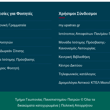
σίες για Φοιτητές
Χρήσιμοι Σύνδεσμοι
ονική Γραμματεία
my.upatras.gr
Ιστότοπος Αποφοίτων Παν/μίου
Φοιτητών
Μονάδα Ισότιμης Πρόσβασης-
Κανονισμός Λειτουργίας
 Δωρεάν Σίτισης
Κεντρική Βιβλιοθήκη
 Ισότιμης Πρόσβασης
Κέντρο Δικτύου
ρος Φοιτητή
Τηλεφωνικός κατάλογος
Δρομολόγια Αστικού ΚΤΕΛ Μεσο
Τμήμα Γεωπονίας Πανεπιστημίου Πατρών © Όλα τα
δικαιώματα κατοχυρωμένα |
Πολιτική Απορρήτου