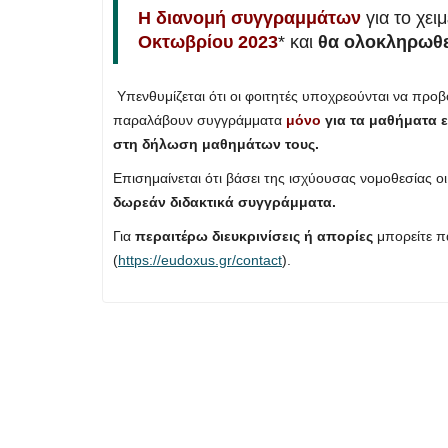
Η διανομή συγγραμμάτων
για το χει
Οκτωβρίου 2023
* και
θα ολοκληρωθε
Υπενθυμίζεται ότι οι φοιτητές υποχρεούνται να προβ
παραλάβουν συγγράμματα
μόνο
για τα μαθήματα ε
στη δήλωση μαθημάτων τους.
Επισημαίνεται ότι βάσει της ισχύουσας νομοθεσίας ο
δωρεάν διδακτικά συγγράμματα.
Για
περαιτέρω διευκρινίσεις ή απορίες
μπορείτε π
(
https://eudoxus.gr/contact
).