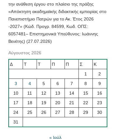
την ανάθεση έργου στο πλαίσιο της πράξης
«Απόκτηση ακαδημαϊκής διδακτικής εμπειρίας στο
Πανεπιστήμιο Πατρών για το Ακ. Έτος 2026
-2027» (Κώδ. Προγρ. 84599, Κωδ. ΟΠΣ:
6057481– Επιστημονικά Υπεύθυνος: Ιωάννης
Βενέτης) (27.07.2026)
Αύγουστος 2026
Δ
Τ
Τ
Π
Π
Σ
Κ
1
2
3
4
5
6
7
8
9
10
11
12
13
14
15
16
17
18
19
20
21
22
23
24
25
26
27
28
29
30
31
« Ιούλ