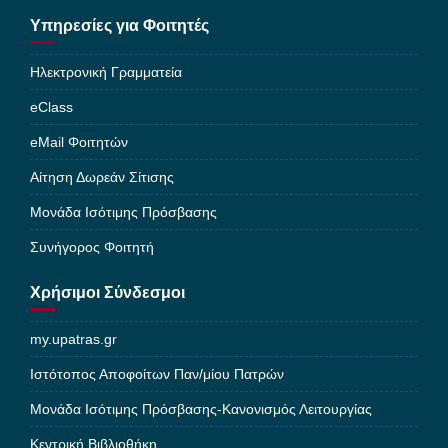
Υπηρεσίες για Φοιτητές
Ηλεκτρονική Γραμματεία
eClass
eMail Φοιτητών
Αίτηση Δωρεάν Σίτισης
Μονάδα Ισότιμης Πρόσβασης
Συνήγορος Φοιτητή
Χρήσιμοι Σύνδεσμοι
my.upatras.gr
Ιστότοπος Αποφοίτων Παν/μίου Πατρών
Μονάδα Ισότιμης Πρόσβασης-Κανονισμός Λειτουργίας
Κεντρική Βιβλιοθήκη