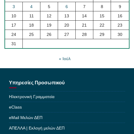
3
4
5
6
7
8
9
10
11
12
13
14
15
16
17
18
19
20
21
22
23
24
25
26
27
28
29
30
31
« Ιούλ
Υπηρεσίες Προσωπικού
Ηλεκτρονική Γραμματεία
eClass
eMail Μελών ΔΕΠ
ΑΠΕΛΛΑ | Εκλογή μελών ΔΕΠ