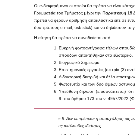
Οι ενδιαφερόμενοι οι οποίοι θα πρέπει να είναι κάτ
Γραμματεία του Τμήματος μέχρι την
Παρασκευή 15
Δ
πρέπει να φέρουν αρίθμηση αποκλειστικά είτε σε έντ
δυο τρόπους e-mail, usb stick) και να δηλώσουν το γν
Η αίτηση θα πρέπει να συνοδεύεται από:
Ευκρινή φωτοαντίγραφα τίτλων σπουδών 
σπουδών αποκτήθηκαν στο εξωτερικό.
Βιογραφικό Σημείωμα.
Επιστημονικές εργασίες [σε τρία (3) α
Διδακτορική διατριβή και άλλα επιστημο
Φωτοτυπία και των δύο όψεων αστυνομι
Υπεύθυνη δήλωση (επισυνάπτεται) ότι δ
9. του άρθρου 173 του ν. 4957/2022 (ΦΕΚ
« 9. Δεν επιτρέπεται η απασχόληση ως 
τις ακόλουθες ιδιότητες: