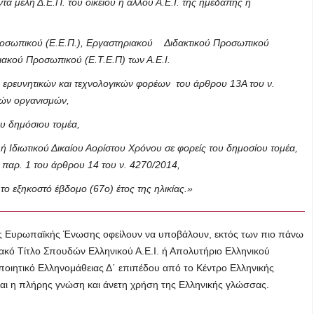
α μέλη Δ.Ε.Π. του οικείου ή άλλου Α.Ε.Ι. της ημεδαπής ή
Προσωπικού (Ε.Ε.Π.), Εργαστηριακού Διδακτικού Προσωπικού
ριακού Προσωπικού (Ε.Τ.Ε.Π) των Α.Ε.Ι.
ες ερευνητικών και τεχνολογικών φορέων του άρθρου 13Α του ν.
κών οργανισμών,
ου δημόσιου τομέα,
ή Ιδιωτικού Δικαίου Αορίστου Χρόνου σε φορείς του δημοσίου τομέα,
ς παρ. 1 του άρθρου 14 του ν. 4270/2014,
ο εξηκοστό έβδομο (67ο) έτος της ηλικίας.»
ης Ευρωπαϊκής Ένωσης οφείλουν να υποβάλουν, εκτός των πιο πάνω
ιακό Τίτλο Σπουδών Ελληνικού Α.Ε.Ι. ή Απολυτήριο Ελληνικού
ποιητικό Ελληνομάθειας Δ΄ επιπέδου από το Κέντρο Ελληνικής
αι η πλήρης γνώση και άνετη χρήση της Ελληνικής γλώσσας.