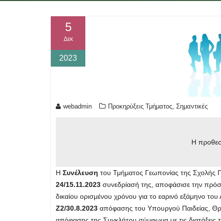
5
Δεκ
2023
,
webadmin
Προκηρύξεις Τμήματος
Σημαντικές
Η προθεσμ
Η
Συνέλευση
του Τμήματος Γεωπονίας της Σχολής Γ
24/15.11.2023
συνεδρίασή της, αποφάσισε την πρόσ
δικαίου ορισμένου χρόνου για το εαρινό εξάμηνο το
Ζ2/30.8.2023
απόφασης του Υπουργού Παιδείας, Θρη
απόφασης της Συγκλήτου σύμφωνα με τις διατάξεις τ