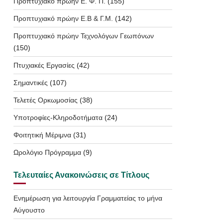
Προπτυχιακό πρώην Ε. Φ. Π.
(155)
Προπτυχιακό πρώην Ε.Β & Γ.Μ.
(142)
Προπτυχιακό πρώην Τεχνολόγων Γεωπόνων
(150)
Πτυχιακές Εργασίες
(42)
Σημαντικές
(107)
Τελετές Ορκωμοσίας
(38)
Υποτροφίες-Κληροδοτήματα
(24)
Φοιτητική Μέριμνα
(31)
Ωρολόγιο Πρόγραμμα
(9)
Τελευταίες Ανακοινώσεις σε Τίτλους
Ενημέρωση για λειτουργία Γραμματείας το μήνα
Αύγουστο