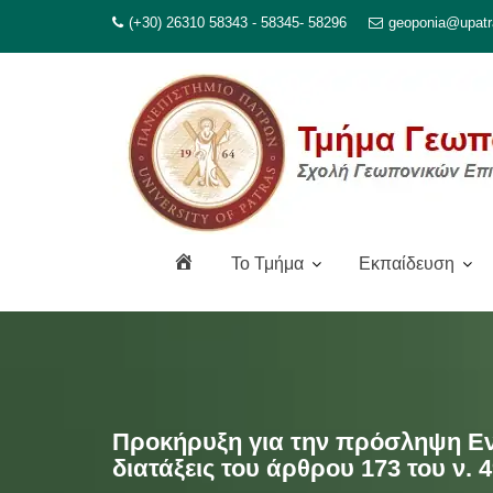
Μεταπηδήστε
(+30) 26310 58343 - 58345- 58296
geoponia@upatr
στο
περιεχόμενο
Α
To Τμήμα
Εκπαίδευση
ρ
χ
ι
κ
ή
Προκήρυξη για την πρόσληψη Εν
διατάξεις του άρθρου 173 του ν. 4