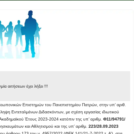
ία αιτήσεων έχει λήξει !!!
εωπονικών Επιστημών του Πανεπιστημίου Πατρών, στην υπ’ αριθ.
ληψη Εντεταλμένων Διδασκόντων, με σχέση εργασίας ιδιωτικού
υ Ακαδημαϊκού Έτους 2023-2024 κατόπιν της υπ’ αριθμ.
Φ11/94791/
σκευμάτων και Αθλητισμού και της υπ’ αριθμ.
223/28.09.2023
ου άρθρου 173 του ν. 4957/2022 (ΦΕΚ 141/21-7-2022 τ. Α’), στα