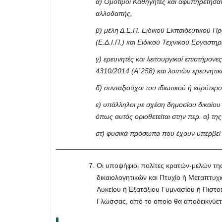
α) Ομότιμοι Καθηγητές και αφυπηρετήσαντ
αλλοδαπής,
β) μέλη Δ.Ε.Π. Ειδικού Εκπαιδευτικού 
(Ε.Δ.Ι.Π.) και Ειδικού Τεχνικού Εργαστη
γ) ερευνητές και λειτουργικοί επιστήμον
4310/2014 (Α΄258) και λοιπών ερευνητι
δ) συνταξιούχοι του ιδιωτικού ή ευρύτερ
ε) υπάλληλοι με σχέση δημοσίου δικαίου 
όπως αυτός οριοθετείται στην περ. α) τη
στ) φυσικά πρόσωπα που έχουν υπερβεί τ
Οι υποψήφιοι πολίτες κρατών-μελών τ
δικαιολογητικών και Πτυχίο ή Μεταπτυχ
Λυκείου ή Εξατάξιου Γυμνασίου ή Πιστο
Γλώσσας, από το οποίο θα αποδεικνύετ