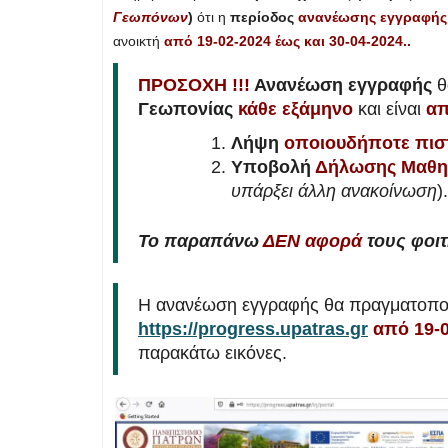
Γεωπόνων
)
ότι η
περίοδος
ανανέωσης εγγραφής
ανοικτή
από 19-02-2024 έως και 30-04-2024..
ΠΡΟΣΟΧΗ !!!
Ανανέωση εγγραφής
θ
Γεωπονίας
κάθε εξάμηνο
και είναι
απ
Λήψη
οποιουδήποτε πισ
Υποβολή
Δήλωσης Μαθη
υπάρξει άλλη ανακοίνωση
).
Το παραπάνω
ΔΕΝ αφορά
τους φοι
Η ανανέωση εγγραφής θα πραγματοποι
https://progress.upatras.gr
από 19-0
παρακάτω εικόνες.