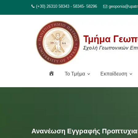
Μεταπηδήστε
(+30) 26310 58343 - 58345- 58296
geoponia@upatr
στο
περιεχόμενο
Α
To Τμήμα
Εκπαίδευση
ρ
χ
ι
κ
ή
Ανανέωση Εγγραφής Προπτυχιακώ