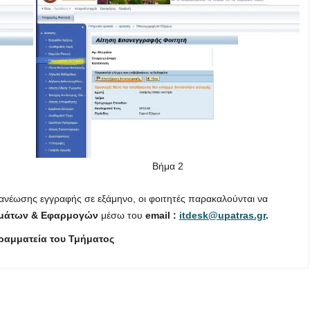
Βήμα 2
νανέωσης εγγραφής σε εξάμηνο, οι φοιτητές παρακαλούνται να
ημάτων & Εφαρμογών
μέσω του
email :
itdesk@upatras.gr
.
ραμματεία του Τμήματος