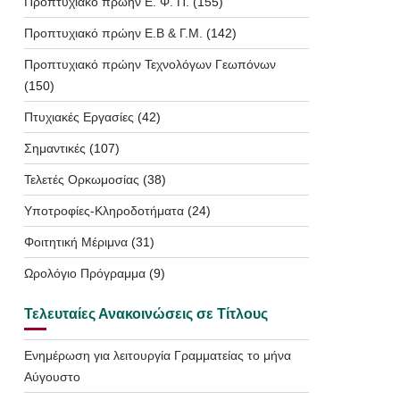
Προπτυχιακό πρώην Ε. Φ. Π.
(155)
Προπτυχιακό πρώην Ε.Β & Γ.Μ.
(142)
Προπτυχιακό πρώην Τεχνολόγων Γεωπόνων
(150)
Πτυχιακές Εργασίες
(42)
Σημαντικές
(107)
Τελετές Ορκωμοσίας
(38)
Υποτροφίες-Κληροδοτήματα
(24)
Φοιτητική Μέριμνα
(31)
Ωρολόγιο Πρόγραμμα
(9)
Τελευταίες Ανακοινώσεις σε Τίτλους
Ενημέρωση για λειτουργία Γραμματείας το μήνα
Αύγουστο