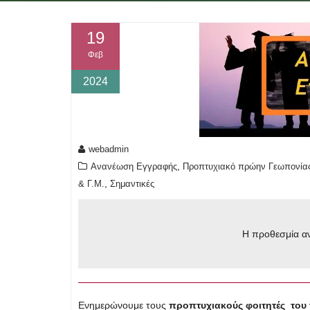
19
Φεβ
2024
webadmin
,
Ανανέωση Εγγραφής
Προπτυχιακό πρώην Γεωπονίας
,
& Γ.Μ.
Σημαντικές
Η προθεσμία αν
Ενημερώνουμε τους
προπτυχιακούς φοιτητές του