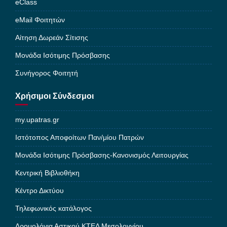
eClass
eMail Φοιτητών
Αίτηση Δωρεάν Σίτισης
Μονάδα Ισότιμης Πρόσβασης
Συνήγορος Φοιτητή
Χρήσιμοι Σύνδεσμοι
my.upatras.gr
Ιστότοπος Αποφοίτων Παν/μίου Πατρών
Μονάδα Ισότιμης Πρόσβασης-Κανονισμός Λειτουργίας
Κεντρική Βιβλιοθήκη
Κέντρο Δικτύου
Τηλεφωνικός κατάλογος
Δρομολόγια Αστικού ΚΤΕΛ Μεσολογγίου