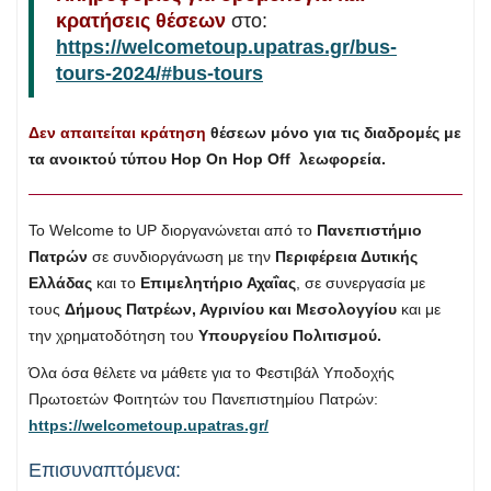
κρατήσεις θέσεων
στο:
https://welcometoup.upatras.gr/bus-
tours-2024/#bus-tours
Δεν απαιτείται κράτηση
θέσεων μόνο για τις διαδρομές με
τα ανοικτού τύπου Hop On Hop Off λεωφορεία.
To Welcome to UP διοργανώνεται από το
Πανεπιστήμιο
Πατρών
σε συνδιοργάνωση με την
Περιφέρεια Δυτικής
Ελλάδας
και το
Επιμελητήριο Αχαΐας
, σε συνεργασία με
τους
Δήμους Πατρέων, Αγρινίου και Μεσολογγίου
και με
την χρηματοδότηση του
Υπουργείου Πολιτισμού.
Όλα όσα θέλετε να μάθετε για το Φεστιβάλ Υποδοχής
Πρωτοετών Φοιτητών του Πανεπιστημίου Πατρών:
https://welcometoup.upatras.gr/
Επισυναπτόμενα: