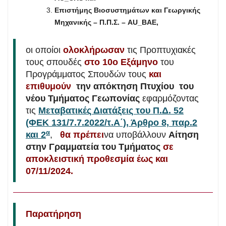
Επιστήμης Βιοσυστημάτων και Γεωργικής
Μηχανικής – Π.Π.Σ. –
AU
_
BAE
,
οι οποίοι
ολοκλήρωσαν
τις Προπτυχιακές
τους σπουδές
στο 10ο Εξάμηνο
του
Προγράμματος Σπουδών τους
και
επιθυμούν
την απόκτηση Πτυχίου του
νέου Τμήματος Γεωπονίας
εφαρμόζοντας
τις
Μεταβατικές Διατάξεις του Π.Δ. 52
(ΦΕΚ 131/7.7.2022/τ.Α΄), Άρθρο 8, παρ.2
α
και 2
,
θα πρέπει
να υποβάλλουν
Αίτηση
στην Γραμματεία του Tμήματος
σε
αποκλειστική προθεσμία έως και
07/11/2024.
Παρατήρηση