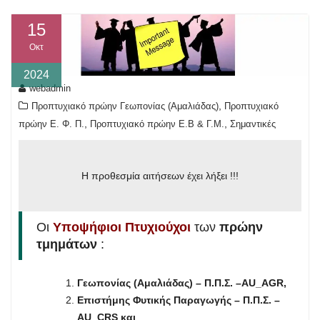
15
Οκτ
2024
webadmin
,
Προπτυχιακό πρώην Γεωπονίας (Αμαλιάδας)
Προπτυχιακό
,
,
πρώην Ε. Φ. Π.
Προπτυχιακό πρώην Ε.Β & Γ.Μ.
Σημαντικές
Η προθεσμία αιτήσεων έχει λήξει !!!
Οι
Υποψήφιοι Πτυχιούχοι
των
πρώην
τμημάτων
:
Γεωπονίας (Αμαλιάδας) – Π.Π.Σ. –
AU
_
AGR
,
Επιστήμης Φυτικής Παραγωγής – Π.Π.Σ. –
AU
_
CRS
και