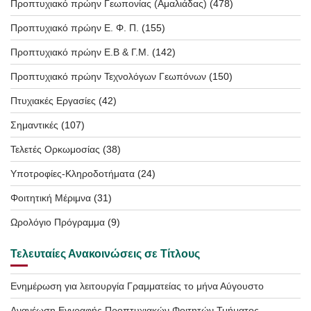
Προπτυχιακό πρώην Γεωπονίας (Αμαλιάδας)
(478)
Προπτυχιακό πρώην Ε. Φ. Π.
(155)
Προπτυχιακό πρώην Ε.Β & Γ.Μ.
(142)
Προπτυχιακό πρώην Τεχνολόγων Γεωπόνων
(150)
Πτυχιακές Εργασίες
(42)
Σημαντικές
(107)
Τελετές Ορκωμοσίας
(38)
Υποτροφίες-Κληροδοτήματα
(24)
Φοιτητική Μέριμνα
(31)
Ωρολόγιο Πρόγραμμα
(9)
Τελευταίες Ανακοινώσεις σε Τίτλους
Ενημέρωση για λειτουργία Γραμματείας το μήνα Αύγουστο
Ανανέωση Εγγραφής Προπτυχιακών Φοιτητών Τμήματος