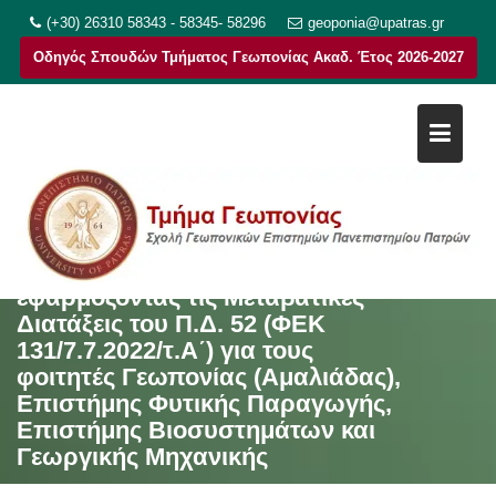
Μεταπηδήστε
(+30) 26310 58343 - 58345- 58296
geoponia@upatras.gr
στο
Οδηγός Σπουδών Τμήματος Γεωπονίας Ακαδ. Έτος 2026-2027
περιεχόμενο
Αίτηση για την απόκτηση Πτυχίου
νέου Τμήματος Γεωπονίας
εφαρμόζοντας τις Μεταβατικές
Διατάξεις του Π.Δ. 52 (ΦΕΚ
131/7.7.2022/τ.Α΄) για τους
φοιτητές Γεωπονίας (Αμαλιάδας),
Επιστήμης Φυτικής Παραγωγής,
Επιστήμης Βιοσυστημάτων και
Γεωργικής Μηχανικής