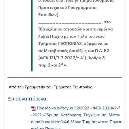
σπουδές στο πρώην Τμήμα (ονομασία
Προπτυχιακού Προγράμματος
Σπουδών),
______________________, στο
10ο εξάμηνο σπουδών και επιθυμώ να
λαβώ Πτυχίο με τον Τίτλο του νέου
Τμήματος ΓΕΩΠΟΝΙΑΣ, σύμφωνα με
τις Μεταβατικές Διατάξεις του Π.Δ. 52
(ΦΕΚ 131/7.7.2022/τ.Α΄), Άρθρο 8,
α
παρ.2 και 2
».
Από την Γραμματεία του Τμήματος Γεωπονίας
Επισυναπτόμενα:
Προεδρικό Διάταγμα 52/2022 - ΦΕΚ 131/Α/7-7
-2022 «Ίδρυση, Κατάργηση, Συγχώνευση, Μετον
ομασία και Μεταβολή έδρας Τμημάτων στο Πανεπ
ιστήμιο Πατρών»