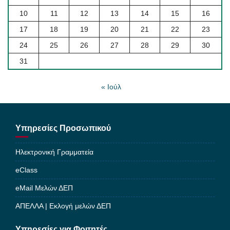
10
11
12
13
14
15
16
17
18
19
20
21
22
23
24
25
26
27
28
29
30
31
« Ιούλ
Υπηρεσίες Προσωπικού
Ηλεκτρονική Γραμματεία
eClass
eMail Μελών ΔΕΠ
ΑΠΕΛΛΑ | Εκλογή μελών ΔΕΠ
Υπηρεσίες για Φοιτητές