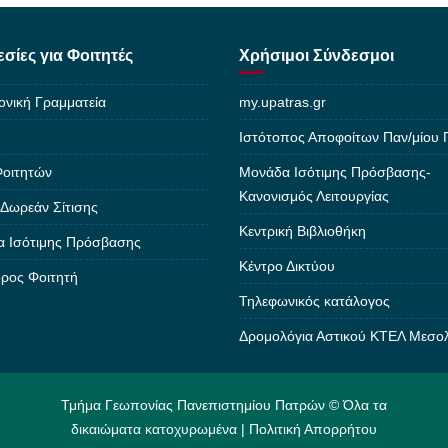
σίες για Φοιτητές
Χρήσιμοι Σύνδεσμοι
ονική Γραμματεία
my.upatras.gr
Ιστότοπος Αποφοίτων Παν/μίου
Φοιτητών
Μονάδα Ισότιμης Πρόσβασης-
Κανονισμός Λειτουργίας
 Δωρεάν Σίτισης
Κεντρική Βιβλιοθήκη
 Ισότιμης Πρόσβασης
Κέντρο Δικτύου
ρος Φοιτητή
Τηλεφωνικός κατάλογος
Δρομολόγια Αστικού ΚΤΕΛ Μεσο
Τμήμα Γεωπονίας Πανεπιστημίου Πατρών © Όλα τα
δικαιώματα κατοχυρωμένα |
Πολιτική Απορρήτου