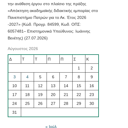
την ανάθεση έργου στο πλαίσιο της πράξης
«Απόκτηση ακαδημαϊκής διδακτικής εμπειρίας στο
Πανεπιστήμιο Πατρών για το Ακ. Έτος 2026
-2027» (Κώδ. Προγρ. 84599, Κωδ. ΟΠΣ:
6057481– Επιστημονικά Υπεύθυνος: Ιωάννης
Βενέτης) (27.07.2026)
Αύγουστος 2026
Δ
Τ
Τ
Π
Π
Σ
Κ
1
2
3
4
5
6
7
8
9
10
11
12
13
14
15
16
17
18
19
20
21
22
23
24
25
26
27
28
29
30
31
« Ιούλ