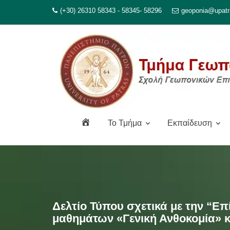
Μεταπηδήστε
(+30) 26310 58343 - 58345- 58296
geoponia@upatr
στο
περιεχόμενο
Α
To Τμήμα
Εκπαίδευση
ρ
χ
ι
κ
ή
Δελτίο Τύπου σχετικά με την “Επ
μαθημάτων «Γενική Ανθοκομία» 