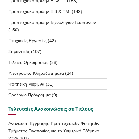
Προπτυχιακό πρώην Ε. Φ. Π.
(155)
Προπτυχιακό πρώην Ε.Β & Γ.Μ.
(142)
Προπτυχιακό πρώην Τεχνολόγων Γεωπόνων
(150)
Πτυχιακές Εργασίες
(42)
Σημαντικές
(107)
Τελετές Ορκωμοσίας
(38)
Υποτροφίες-Κληροδοτήματα
(24)
Φοιτητική Μέριμνα
(31)
Ωρολόγιο Πρόγραμμα
(9)
Τελευταίες Ανακοινώσεις σε Τίτλους
Ανανέωση Εγγραφής Προπτυχιακών Φοιτητών
Τμήματος Γεωπονίας για το Χειμερινό Εξάμηνο
2026-2027