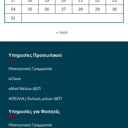
17
18
19
20
21
22
23
24
25
26
27
28
29
30
31
« Ιούλ
Υπηρεσίες Προσωπικού
Ηλεκτρονική Γραμματεία
eClass
eMail Μελών ΔΕΠ
ΑΠΕΛΛΑ | Εκλογή μελών ΔΕΠ
Υπηρεσίες για Φοιτητές
Ηλεκτρονική Γραμματεία