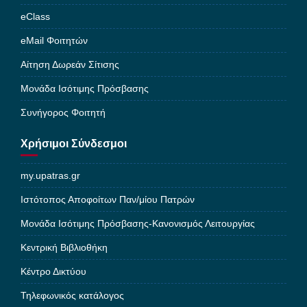
eClass
eMail Φοιτητών
Αίτηση Δωρεάν Σίτισης
Μονάδα Ισότιμης Πρόσβασης
Συνήγορος Φοιτητή
Χρήσιμοι Σύνδεσμοι
my.upatras.gr
Ιστότοπος Αποφοίτων Παν/μίου Πατρών
Μονάδα Ισότιμης Πρόσβασης-Κανονισμός Λειτουργίας
Κεντρική Βιβλιοθήκη
Κέντρο Δικτύου
Τηλεφωνικός κατάλογος