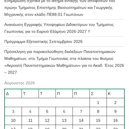
Ενημέρωση σχετικά με το αίτημα ένταξης των αποφοίτων του
πρώην Τμήματος Επιστήμης Βιοσυστημάτων και Γεωργικής
Μηχανικής στον κλάδο ΠΕ88.01 Γεωπόνων
Ανανέωση Εγγραφής Υποψηφίων Διδακτόρων του Τμήματος
Γεωπονίας για το Εαρινό Εξάμηνο 2026-2027 !!
Πρόγραμμα Εξεταστικής Σεπτεμβρίου 2026
Πρόσκληση για παρακολούθηση διαλέξεων Πανεπιστημιακών
Μαθημάτων, στο Τμήμα Γεωπονίας στα πλαίσια του θεσμού
«Ακροατή Πανεπιστημιακών Μαθημάτων» για το Ακαδ. Έτος 2026
– 2027.
Αύγουστος 2026
Δ
Τ
Τ
Π
Π
Σ
Κ
1
2
3
4
5
6
7
8
9
10
11
12
13
14
15
16