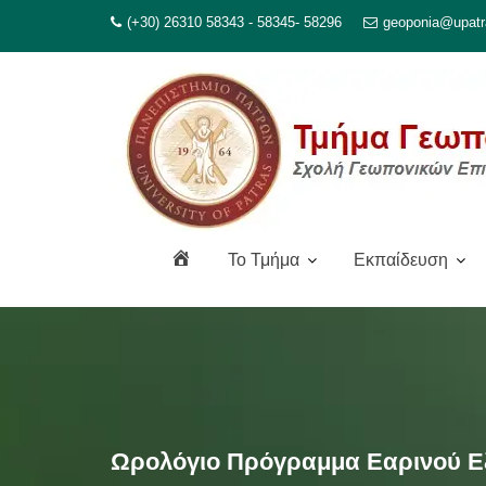
Μεταπηδήστε
(+30) 26310 58343 - 58345- 58296
geoponia@upatr
στο
περιεχόμενο
Α
To Τμήμα
Εκπαίδευση
ρ
χ
ι
κ
ή
Ωρολόγιο Πρόγραμμα Εαρινού Ε