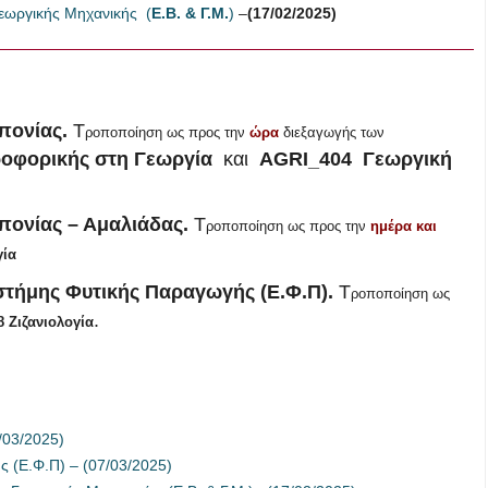
εωργικής Μηχανικής (
Ε.Β. & Γ.Μ.
)
–
(17/02/2025)
πονίας.
Τ
ροποποίηση ως προς την
ώρα
διεξαγωγής των
οφορικής στη Γεωργία
και
AGRI_404 Γεωργική
πονίας – Αμαλιάδας.
Τ
ροποποίηση ως προς την
ημέρα και
γία
στήμης Φυτικής Παραγωγής (Ε.Φ.Π).
Τ
ροποποίηση ως
.
 Ζιζανιολογία
/03/2025)
 (Ε.Φ.Π) – (07/03/2025)