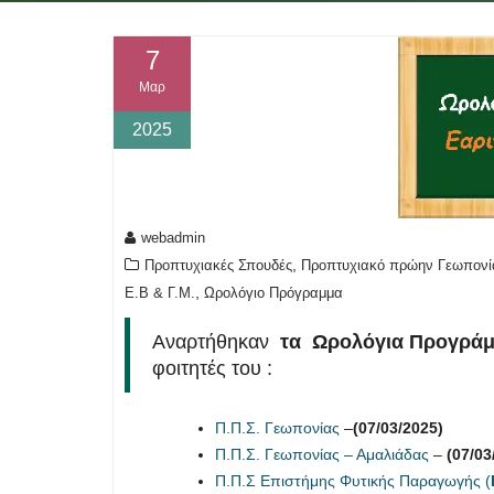
7
Μαρ
2025
webadmin
,
Προπτυχιακές Σπουδές
Προπτυχιακό πρώην Γεωπονία
,
Ε.Β & Γ.Μ.
Ωρολόγιο Πρόγραμμα
Αναρτήθηκαν
τα
Ωρολόγια Προγράμ
φοιτητές του :
Π.Π.Σ. Γεωπονίας
–
(07/03/2025)
Π.Π.Σ. Γεωπονίας – Αμαλιάδας
–
(07/03
Π.Π.Σ Επιστήμης Φυτικής Παραγωγής (