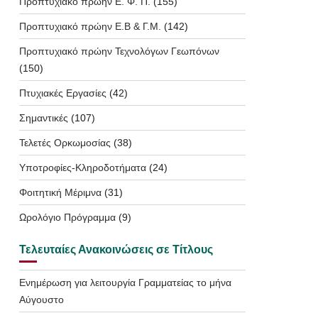
Προπτυχιακό πρώην Ε. Φ. Π.
(155)
Προπτυχιακό πρώην Ε.Β & Γ.Μ.
(142)
Προπτυχιακό πρώην Τεχνολόγων Γεωπόνων
(150)
Πτυχιακές Εργασίες
(42)
Σημαντικές
(107)
Τελετές Ορκωμοσίας
(38)
Υποτροφίες-Κληροδοτήματα
(24)
Φοιτητική Μέριμνα
(31)
Ωρολόγιο Πρόγραμμα
(9)
Τελευταίες Ανακοινώσεις σε Τίτλους
Ενημέρωση για λειτουργία Γραμματείας το μήνα
Αύγουστο