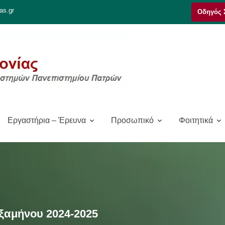
as.gr
Οδηγός 
Εργαστήρια – Έρευνα
Προσωπικό
Φοιτητικά
ξαμήνου 2024-2025