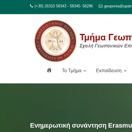
Μεταπηδήστε
(+30) 26310 58343 - 58345- 58296
geoponia@upatr
στο
περιεχόμενο
Α
To Τμήμα
Εκπαίδευση
ρ
χ
ι
κ
ή
Ενημερωτική συνάντηση Erasmus 