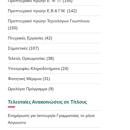
Προπτυχιακό πρώην Ε. Φ. Π.
(155)
Προπτυχιακό πρώην Ε.Β & Γ.Μ.
(142)
Προπτυχιακό πρώην Τεχνολόγων Γεωπόνων
(150)
Πτυχιακές Εργασίες
(42)
Σημαντικές
(107)
Τελετές Ορκωμοσίας
(38)
Υποτροφίες-Κληροδοτήματα
(24)
Φοιτητική Μέριμνα
(31)
Ωρολόγιο Πρόγραμμα
(9)
Τελευταίες Ανακοινώσεις σε Τίτλους
Ενημέρωση για λειτουργία Γραμματείας το μήνα
Αύγουστο