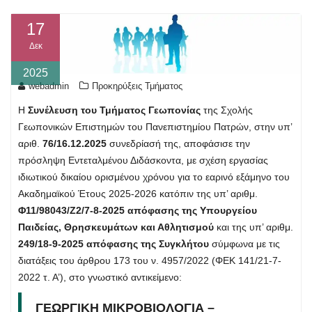
17
Δεκ
2025
webadmin
Προκηρύξεις Τμήματος
Η
Συνέλευση του Τμήματος Γεωπονίας
της Σχολής
Γεωπονικών Επιστημών του Πανεπιστημίου Πατρών, στην υπ’
αριθ.
76/16.12.2025
συνεδρίασή της, αποφάσισε την
πρόσληψη Εντεταλμένου Διδάσκοντα, με σχέση εργασίας
ιδιωτικού δικαίου ορισμένου χρόνου για το εαρινό εξάμηνο του
Ακαδημαϊκού Έτους 2025-2026 κατόπιν της υπ’ αριθμ.
Φ11/98043/Ζ2/7-8-2025 απόφασης της Υπουργείου
Παιδείας, Θρησκευμάτων και Αθλητισμού
και της υπ’ αριθμ.
249/18-9-2025 απόφασης της Συγκλήτου
σύμφωνα με τις
διατάξεις του άρθρου 173 του ν. 4957/2022 (ΦΕΚ 141/21-7-
2022 τ. Α’), στο γνωστικό αντικείμενο:
ΓΕΩΡΓΙΚΗ ΜΙΚΡΟΒΙΟΛΟΓΙΑ –