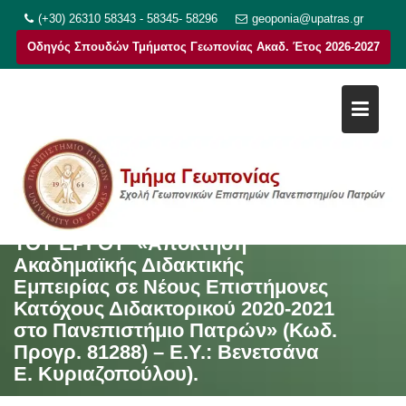
Μεταπηδήστε
(+30) 26310 58343 - 58345- 58296
geoponia@upatras.gr
στο
Οδηγός Σπουδών Τμήματος Γεωπονίας Ακαδ. Έτος 2026-2027
περιεχόμενο
ΠΡΟΣΚΛΗΣΗ ΕΚΔΗΛΩΣΗΣ
ΕΝΔΙΑΦΕΡΟΝΤΟΣ ΓΙΑ ΥΠΟΒΟΛΗ
ΠΡΟΤΑΣΗΣ ΠΡΟΣ ΣΥΝΑΨΗ 131
ΣΥΜΒΑΣΕΩΝ ΜΙΣΘΩΣΗΣ ΕΡΓΟΥ
ΙΔΙΩΤΙΚΟΥ ΔΙΚΑΙΟΥ ΓΙΑ ΤΗΝ
ΑΝΑΘΕΣΗ ΕΡΓΟΥ ΣΤΟ ΠΛΑΙΣΙΟ
ΤΟΥ ΕΡΓΟΥ «Απόκτηση
Ακαδημαϊκής Διδακτικής
Εμπειρίας σε Νέους Επιστήμονες
Κατόχους Διδακτορικού 2020-2021
στο Πανεπιστήμιο Πατρών» (Κωδ.
Προγρ. 81288) – Ε.Υ.: Βενετσάνα
Ε. Κυριαζοπούλου).