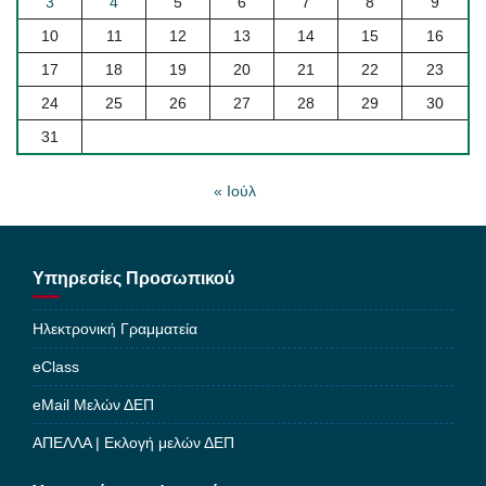
3
4
5
6
7
8
9
10
11
12
13
14
15
16
17
18
19
20
21
22
23
24
25
26
27
28
29
30
31
« Ιούλ
Υπηρεσίες Προσωπικού
Ηλεκτρονική Γραμματεία
eClass
eMail Μελών ΔΕΠ
ΑΠΕΛΛΑ | Εκλογή μελών ΔΕΠ