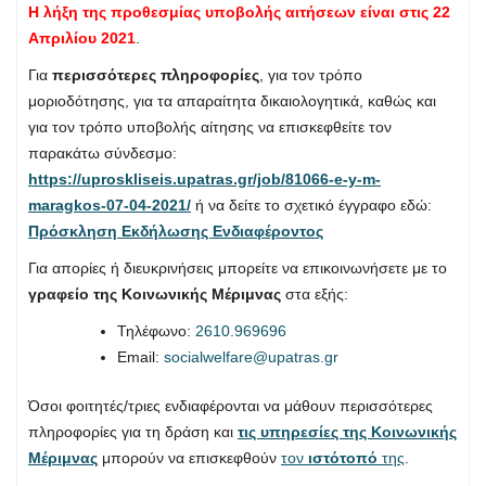
Η λήξη της προθεσμίας υποβολής αιτήσεων είναι στις 22
Απριλίου 2021
.
Για
περισσότερες πληροφορίες
, για τον τρόπο
μοριοδότησης, για τα απαραίτητα δικαιολογητικά, καθώς και
για τον τρόπο υποβολής αίτησης να επισκεφθείτε τον
παρακάτω σύνδεσμο:
https://uproskliseis.upatras.gr/job/81066-e-y-m-
maragkos-07-04-2021/
ή να δείτε το σχετικό έγγραφο εδώ:
Πρόσκληση Εκδήλωσης Ενδιαφέροντος
Για απορίες ή διευκρινήσεις μπορείτε να επικοινωνήσετε με το
γραφείο της Κοινωνικής Μέριμνας
στα εξής:
Τηλέφωνο:
2610.969696
Email:
socialwelfare@upatras.gr
Όσοι φοιτητές/τριες ενδιαφέρονται να μάθουν περισσότερες
πληροφορίες για τη δράση και
τις υπηρεσίες της Κοινωνικής
Μέριμνας
μπορούν να επισκεφθούν
τον
ιστότοπό
της
.