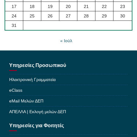
17
18
19
20
21
22
23
24
25
26
27
28
29
30
31
« Ιούλ
Υπηρεσίες Προσωπικού
Ηλεκτρονική Γραμματεία
eClass
eMail Μελών ΔΕΠ
ΑΠΕΛΛΑ | Εκλογή μελών ΔΕΠ
Υπηρεσίες για Φοιτητές