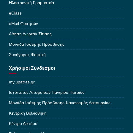
Ηλεκτρονική Γραμματεία
eClass
eMail Φοιτητών
Αίτηση Δωρεάν Σίτισης
Μονάδα Ισότιμης Πρόσβασης
Συνήγορος Φοιτητή
Χρήσιμοι Σύνδεσμοι
my.upatras.gr
Ιστότοπος Αποφοίτων Παν/μίου Πατρών
Μονάδα Ισότιμης Πρόσβασης-Κανονισμός Λειτουργίας
Κεντρική Βιβλιοθήκη
Κέντρο Δικτύου