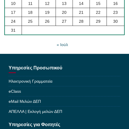
10
11
12
13
14
15
16
17
18
19
20
21
22
23
24
25
26
27
28
29
30
31
« Ιούλ
Υπηρεσίες Προσωπικού
Ηλεκτρονική Γραμματεία
eClass
eMail Μελών ΔΕΠ
ΑΠΕΛΛΑ | Εκλογή μελών ΔΕΠ
Υπηρεσίες για Φοιτητές