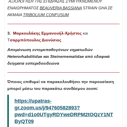
ΑΞΙΟΛΟΓΗΣΗ ΤΗΣ ΕΠΙΔΡΑΣΗΣ ΣΥΜΠΥΚΝΩΜΕΝΟΥ
ΕΝΑΙΩΡΗΜΑΤΟΣ
BEAUVERIA BASSIANA
STRAIN GHA ΣΕ
ΑΚΜΑΙΑ
TRIBOLIUM CONFUSUM
3.
Μαρκουλάκης Εμμανουήλ-Χρήστος
και
Τ
σαρμπόπουλος Διονύσιος
Απομόνωση εντομοπαθογόνων νηματωδών
Heterorhabditidae και Steinernematidae από εδαφικά
δείγματα εσπεριδοειδεώνα
Όποιος επιθυμεί να παρακολουθήσει την παρουσίαση
μπορεί μέσω του παρακάτω συνδέσμου zoom:
https://upatras-
gr.zoom.us/j/94760582893?
pwd=d1o0UTgyRDYweDRPM2tOQzY1NT
ByQT09