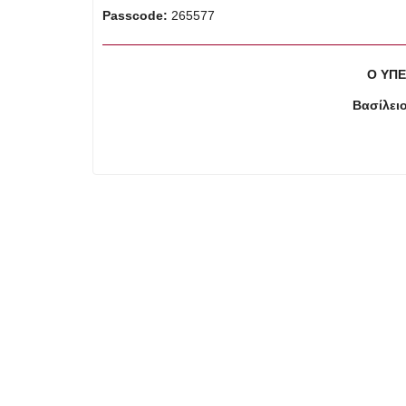
Passcode:
265577
Ο ΥΠ
Βασίλει