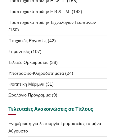
Προπτυχιακό πρώην Ε. Φ. Π.
(155)
Προπτυχιακό πρώην Ε.Β & Γ.Μ.
(142)
Προπτυχιακό πρώην Τεχνολόγων Γεωπόνων
(150)
Πτυχιακές Εργασίες
(42)
Σημαντικές
(107)
Τελετές Ορκωμοσίας
(38)
Υποτροφίες-Κληροδοτήματα
(24)
Φοιτητική Μέριμνα
(31)
Ωρολόγιο Πρόγραμμα
(9)
Τελευταίες Ανακοινώσεις σε Τίτλους
Ενημέρωση για λειτουργία Γραμματείας το μήνα
Αύγουστο