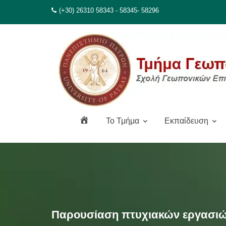
Μεταπηδήστε
(+30) 26310 58343 - 58345- 58296
στο
περιεχόμενο
Α
To Τμήμα
Εκπαίδευση
ρ
χ
ι
κ
ή
Παρουσίαση πτυχιακών εργασιώ