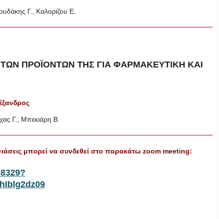
δάκης Γ., Καλορίζου Ε.
 ΤΩΝ ΠΡΟΪΟΝΤΩΝ ΤΗΣ ΓΙΑ ΦΑΡΜΑΚΕΥΤΙΚΗ ΚΑΙ
λέξανδρος
ς Γ., Μπεκιάρη Β.
σιάσεις μπορεί να συνδεθεί στο παρακάτω zoom
meeting
:
38329?
Iblg2dz09