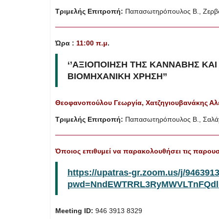
Τριμελής Επιτροπή:
Παπασωτηρόπουλος Β., Ζερβου
Ώρα :
11:00 π.μ
.
‘’ΑΞΙΟΠΟΙΗΣΗ ΤΗΣ ΚΑΝΝΑΒΗΣ ΚΑΙ
ΒΙΟΜΗΧΑΝΙΚΗ ΧΡΗΣΗ
’’
Θεοφανοπούλου Γεωργία, Χατζηγιουβανάκης Α
Τριμελής Επιτροπή:
Παπασωτηρόπουλος Β., Σαλάχα
Όποιος επιθυμεί να παρακολουθήσει τις παρου
https://upatras-gr.zoom.us/j/946391
pwd=NndEWTRRL3RyMWVLTnFQdlh
Meeting ID:
946 3913 8329