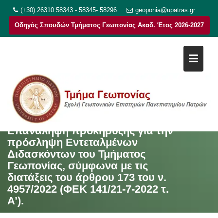
Μεταπηδήστε
(+30) 26310 58343 - 58345- 58296
geoponia@upatras.gr
στο
Οδηγός Σπουδών Τμήματος Γεωπονίας Ακαδ. Έτος 2026-2027
περιεχόμενο
Επανάληψη προκήρυξης για την
πρόσληψη Εντεταλμένων
Διδασκόντων του Τμήματος
Γεωπονίας, σύμφωνα με τις
διατάξεις του άρθρου 173 του ν.
4957/2022 (ΦΕΚ 141/21-7-2022 τ.
Α’).