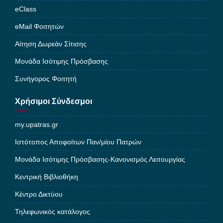
eClass
eMail Φοιτητών
Αίτηση Δωρεάν Σίτισης
Μονάδα Ισότιμης Πρόσβασης
Συνήγορος Φοιτητή
Χρήσιμοι Σύνδεσμοι
my.upatras.gr
Ιστότοπος Αποφοίτων Παν/μίου Πατρών
Μονάδα Ισότιμης Πρόσβασης-Κανονισμός Λειτουργίας
Κεντρική Βιβλιοθήκη
Κέντρο Δικτύου
Τηλεφωνικός κατάλογος