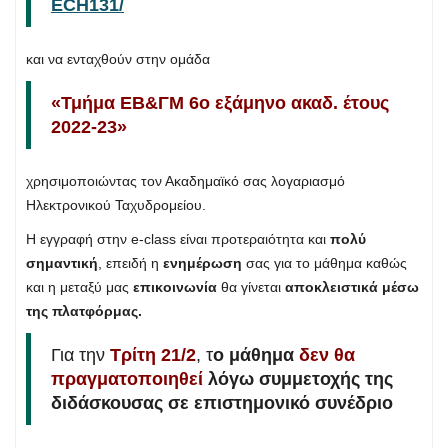
ECH131/
και να ενταχθούν στην ομάδα
«Τμήμα ΕΒ&ΓΜ 6ο εξάμηνο ακαδ. έτους
2022-23»
χρησιμοποιώντας τον Ακαδημαϊκό σας λογαριασμό
Ηλεκτρονικού Ταχυδρομείου.
Η εγγραφή στην e-class είναι προτεραιότητα και
πολύ
σημαντική
, επειδή η
ενημέρωση
σας για το μάθημα καθώς
και η μεταξύ μας
επικοινωνία
θα γίνεται
αποκλειστικά
μέσω
της πλατφόρμας.
Για την
Τρίτη 21/2
, τ
ο μάθημα
δεν θα
πραγματοποιηθεί
λόγω συμμετοχής της
διδάσκουσας σε επιστημονικό συνέδριο