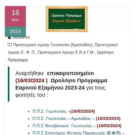
16
Μαρ
2024
webadmin
,
Προπτυχιακό πρώην Γεωπονίας (Αμαλιάδας)
Προπτυχιακό
,
,
πρώην Ε. Φ. Π.
Προπτυχιακό πρώην Ε.Β & Γ.Μ.
Ωρολόγιο
Πρόγραμμα
Αναρτήθηκε
επικαιροποιημένο
(
16/03/2024
)
Ωρολόγιο Πρόγραμμα
Εαρινού Εξαμήνου 2023-24
για τους
φοιτητές του :
Π.Π.Σ. Γεωπονίας
–
(16/03/2024)
Π.Π.Σ. Γεωπονίας – Αμαλιάδας
–
(16/03/2024)
Π.Π.Σ Μεταβατικού Γεωπονίας
–
(16/03/2024)
Π.Π.Σ Επιστήμης Φυτικής Παραγωγής (
Ε.Φ.Π
)
–