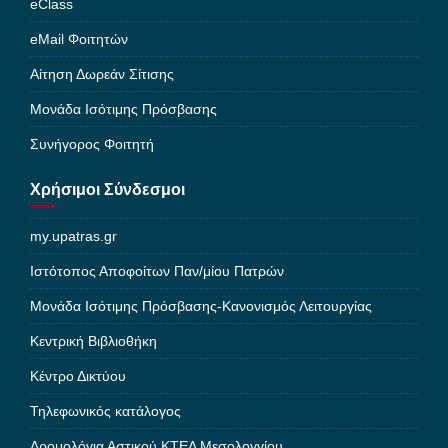
eClass
eMail Φοιτητών
Αίτηση Δωρεάν Σίτισης
Μονάδα Ισότιμης Πρόσβασης
Συνήγορος Φοιτητή
Χρήσιμοι Σύνδεσμοι
my.upatras.gr
Ιστότοπος Αποφοίτων Παν/μίου Πατρών
Μονάδα Ισότιμης Πρόσβασης-Κανονισμός Λειτουργίας
Κεντρική Βιβλιοθήκη
Κέντρο Δικτύου
Τηλεφωνικός κατάλογος
Δρομολόγια Αστικού ΚΤΕΛ Μεσολογγίου