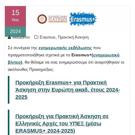
15
Μαρ
2024
,
webadmin
Erasmus
Πρακτική Άσκηση
Σε συνέχεια της
ενημερωτικής εκδήλωσης
που
πραγματοποιήθηκε σχετικά με το
Erasmus+
(
ενημερωτικό
βίντεο
)
, θα θέλαμε να σας ενημερώσουμε ότι αναρτήθηκαν οι
ακόλουθες Προκηρύξεις:
Προκήρυξη Erasmus+ για Πρακτική
Άσκηση στην Ευρώπη ακαδ. έτους 2024-
2025
Προκήρυξη για Πρακτική Άσκηση σε
Ελληνικές Αρχές του ΥΠΕΞ (μέσω
ERASMUS+ 2024-2025)