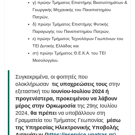
γ) πρώην Τμήματος Επιστήμης Βιοσυστημάτων &
Γεωργικής Μηχανικής του Πανεπιστημίου
Πατρών,
δ) πρώην Τμήματος Επιστήμης Φυτικής
Παραγωγής του Πανεπιστημίου Πατρών,
ε) πρώην Τμήματος Τεχνολόγων Γεωπόνων του
ΤΕΙ Δυτικής Ελλάδας και
στ) πρώην Τμήματος Θ.Ε.Κ.Α. του ΤΕΙ
Μεσολογγίου.
Συγκεκριμένα, οι φοιτητές που
ολοκλήρωσαν
τις υποχρεώσεις τους
στην
εξεταστική του
Ιουνίου-Ιουλίου 2024
ή
προγενέστερα,
προκειμένου να λάβουν
μέρος στην Ορκωμοσία
της 29ης Ιουλίου
2024,
θα πρέπει
να υποβάλλουν στη
Γραμματεία του Τμήματος Γεωπονίας
μέσω
της Υπηρεσίας Ηλεκτρονικής Υποβολής
Αιτημάτων (
https://eservice.upatras.gr
)