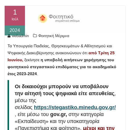
1
Ιούλ
2024
webadmin
Φοιτητική Μέριμνα
Τα Υπουργεία Παιδείας, Θρησκευμάτων & Αθλητισμού και
Ψηφιακής Διακυβέρνησης ανακοινώνουν ότι
από Τρίτη 25
Ιουνίου,
ξεκίνησε
η υποβολή αιτήσεων χορήγησης του
φοιτητικού στεγαστικού επιδόματος για το ακαδημαϊκό
έτος 2023-2024
.
Οι δικαιούχοι μπορούν να υποβάλουν
την αίτησή τους ψηφιακά είτε απευθείας
,
μέσω της
σελίδας
https://stegastiko.minedu.gov.gr/
, είτε μέσω του
gov.gr,
στην κατηγορία
«Εκπαίδευση» και την υποκατηγορία
«Πανεπιστήμια και φοίτηση»,
μέχρι και την