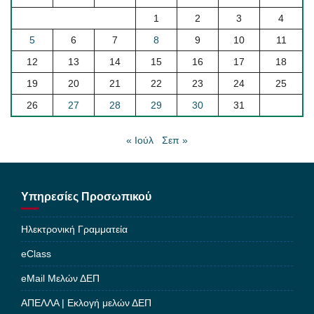
1
2
3
4
5
6
7
8
9
10
11
12
13
14
15
16
17
18
19
20
21
22
23
24
25
26
27
28
29
30
31
« Ιούλ
Σεπ »
Υπηρεσίες Προσωπικού
Ηλεκτρονική Γραμματεία
eClass
eMail Μελών ΔΕΠ
ΑΠΕΛΛΑ | Εκλογή μελών ΔΕΠ