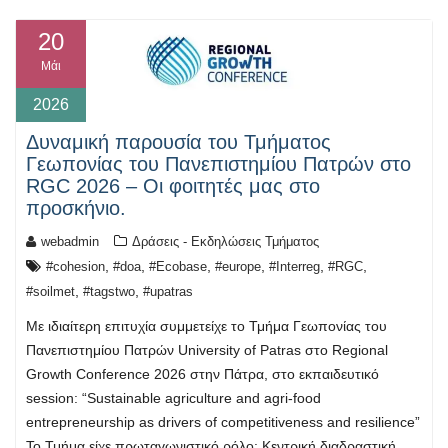
20
Μάι
2026
Δυναμική παρουσία του Τμήματος
Γεωπονίας του Πανεπιστημίου Πατρών στο
RGC 2026 – Οι φοιτητές μας στο
προσκήνιο.
webadmin
Δράσεις - Εκδηλώσεις Τμήματος
,
,
,
,
,
,
#cohesion
#doa
#Ecobase
#europe
#Interreg
#RGC
,
,
#soilmet
#tagstwo
#upatras
Με ιδιαίτερη επιτυχία συμμετείχε το Τμήμα Γεωπονίας του
Πανεπιστημίου Πατρών University of Patras στο Regional
Growth Conference 2026 στην Πάτρα, στο εκπαιδευτικό
session: “Sustainable agriculture and agri-food
entrepreneurship as drivers of competitiveness and resilience”
Το Τμήμα είχε πρωταγωνιστικό ρόλο: Κεντρική διαδραστική