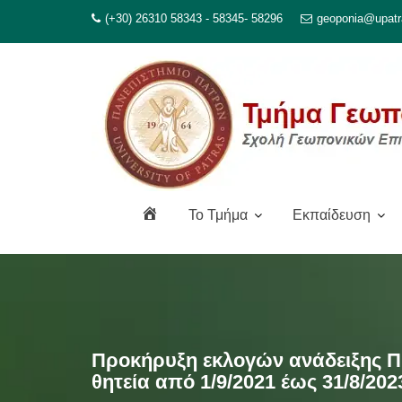
Μεταπηδήστε
(+30) 26310 58343 - 58345- 58296
geoponia@upatr
στο
περιεχόμενο
Α
To Τμήμα
Εκπαίδευση
ρ
χ
ι
κ
ή
Προκήρυξη εκλογών ανάδειξης Π
θητεία από 1/9/2021 έως 31/8/202