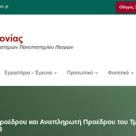
as.gr
Οδηγός 
Εργαστήρια – Έρευνα
Προσωπικό
Φοιτητικά
ροέδρου και Αναπληρωτή Προέδρου του Τμ
3