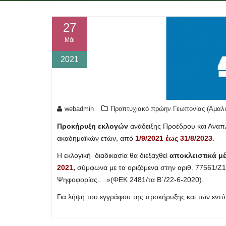
27
Μάι
2021
webadmin
Προπτυχιακό πρώην Γεωπονίας (Αμαλι
Προκήρυξη εκλογών
ανάδειξης Προέδρου και Ανα
ακαδημαϊκών ετών, από
1/9/2021 έως 31/8/2023
.
Η εκλογική διαδικασία θα διεξαχθεί
αποκλειστικά μ
2021
,
σύμφωνα με τα οριζόμενα στην αριθ. 77561/Ζ
Ψηφοφορίας….»(ΦΕΚ 2481/τα Β΄/22-6-2020).
Για λήψη του εγγράφου της προκήρυξης και των ε