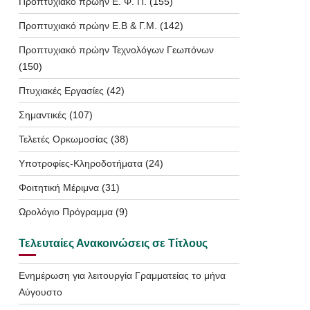
Προπτυχιακό πρώην Ε. Φ. Π.
(155)
Προπτυχιακό πρώην Ε.Β & Γ.Μ.
(142)
Προπτυχιακό πρώην Τεχνολόγων Γεωπόνων
(150)
Πτυχιακές Εργασίες
(42)
Σημαντικές
(107)
Τελετές Ορκωμοσίας
(38)
Υποτροφίες-Κληροδοτήματα
(24)
Φοιτητική Μέριμνα
(31)
Ωρολόγιο Πρόγραμμα
(9)
Τελευταίες Ανακοινώσεις σε Τίτλους
Ενημέρωση για λειτουργία Γραμματείας το μήνα
Αύγουστο