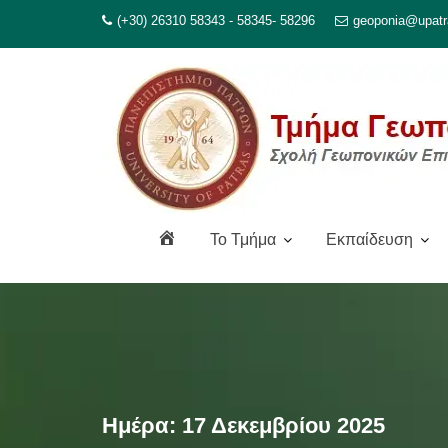
Μεταπηδήστε
(+30) 26310 58343 - 58345- 58296
geoponia@upatr
στο
περιεχόμενο
Α
To Τμήμα
Εκπαίδευση
ρ
χ
ι
κ
ή
Ημέρα:
17 Δεκεμβρίου 2025