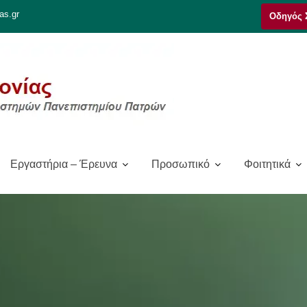
as.gr
Οδηγός 
Εργαστήρια – Έρευνα
Προσωπικό
Φοιτητικά