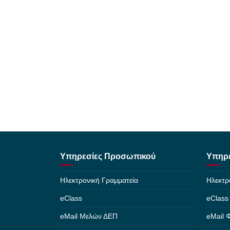
Υπηρεσίες Προσωπικού
Υπηρε
Ηλεκτρονική Γραμματεία
Ηλεκτρ
eClass
eClass
eMail Μελών ΔΕΠ
eMail 