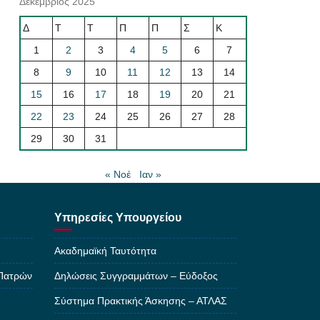
Δεκέμβριος 2025
Δ
Τ
Τ
Π
Π
Σ
Κ
1
2
3
4
5
6
7
8
9
10
11
12
13
14
15
16
17
18
19
20
21
22
23
24
25
26
27
28
29
30
31
« Νοέ
Ιαν »
Υπηρεσίες Υπουργείου
Ακαδημαϊκή Ταυτότητα
 Πατρών
Δηλώσεις Συγγραμμάτων – Εύδοξος
Σύστημα Πρακτικής Άσκησης – ΑΤΛΑΣ