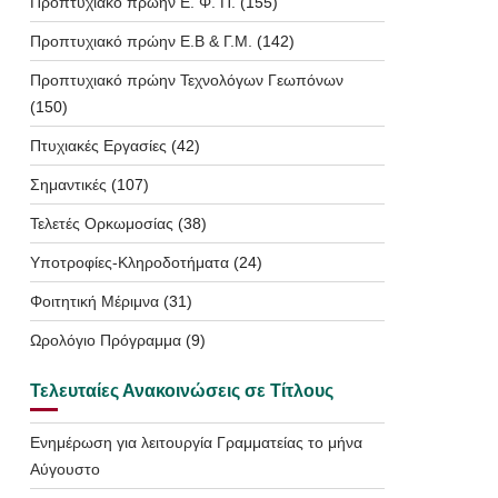
Προπτυχιακό πρώην Ε. Φ. Π.
(155)
Προπτυχιακό πρώην Ε.Β & Γ.Μ.
(142)
Προπτυχιακό πρώην Τεχνολόγων Γεωπόνων
(150)
Πτυχιακές Εργασίες
(42)
Σημαντικές
(107)
Τελετές Ορκωμοσίας
(38)
Υποτροφίες-Κληροδοτήματα
(24)
Φοιτητική Μέριμνα
(31)
Ωρολόγιο Πρόγραμμα
(9)
Τελευταίες Ανακοινώσεις σε Τίτλους
Ενημέρωση για λειτουργία Γραμματείας το μήνα
Αύγουστο